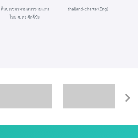
Sc
thailand-charter(Eng)
thailand-charter(Th)