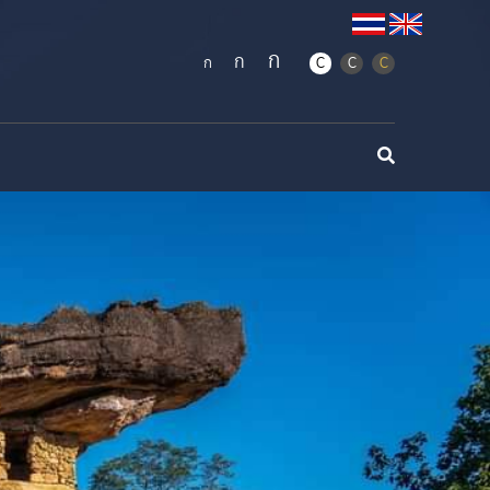
ก
ก
ก
C
C
C