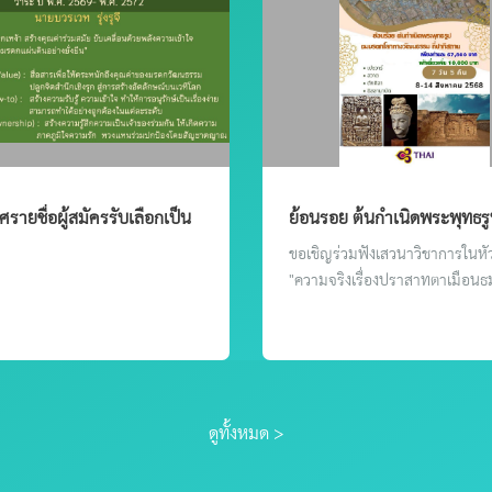
รายชื่อผู้สมัครรับเลือกเป็น
ย้อนรอย ต้นกำเนิดพระพุทธร
มาคมอิโคโมสไทย วาระ ปี
มรดกโลกทางวัฒนธรรม ที่ปา
ขอเชิญร่วมฟังเสวนาวิชาการในหั
- 2572
"ความจริงเรื่องปราสาทตาเมือนธ
ดูทั้งหมด >