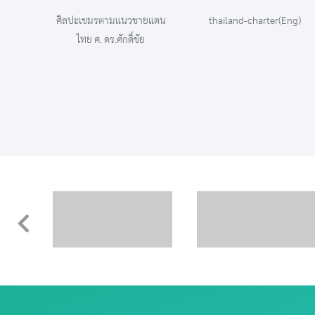
ายแดน
thailand-charter(Eng)
thailand-charter(Th)
ย