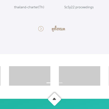
ScSy22 proceedings
ศิลปะเขมรตามแนวชายแดน
ไทย ศ. ดร.ศักดิ์ชัย
ดูทั้งหมด