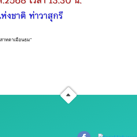
ราสาทตาเมือนธม"